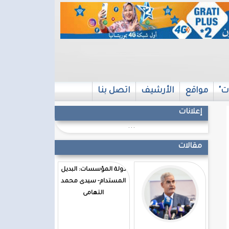
ت"
مواقع
الأرشيف
اتصل بنا
إعلانات
...
مقالات
دولة المؤسسات: البديل
المستدام- سيدى محمد
التهامى