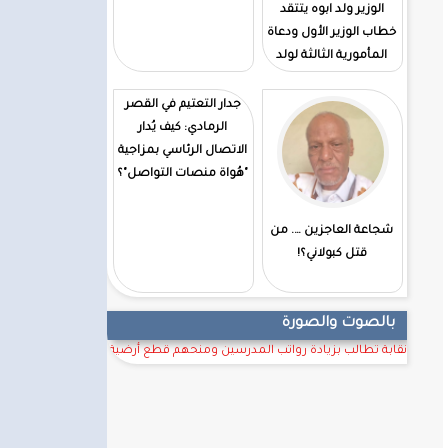
الوزير ولد ابوه يتتقد
خطاب الوزير الأول ودعاة
المأمورية الثالثة لولد
الغزوانى
جدار التعتيم في القصر
الرمادي: كيف يُدار
الاتصال الرئاسي بمزاجية
"هُواة منصات التواصل"؟
شجاعة العاجزين …. من
قتل كبولاني؟!
بالصوت والصورة
نقابة تطالب بزيادة رواتب المدرسين ومنحهم قطع أرضية