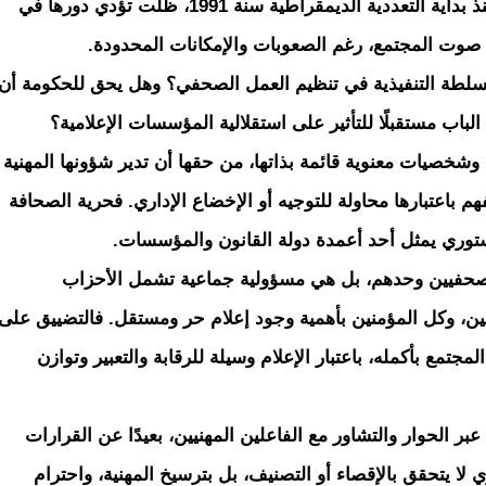
فالصحافة المستقلة، التي راكمت تجربة طويلة منذ بداية التعددية الديمقراطية سنة 1991، ظلت تؤدي دورها في
ل صوت المجتمع، رغم الصعوبات والإمكانات المحدودة.
لسلطة التنفيذية في تنظيم العمل الصحفي؟ وهل يحق للحكومة أن
لباب مستقبلًا للتأثير على استقلالية المؤسسات الإعلامية؟
شخصيات معنوية قائمة بذاتها، من حقها أن تدير شؤونها المهنية
هم باعتبارها محاولة للتوجيه أو الإخضاع الإداري. فحرية الصحافة
دستوري يمثل أحد أعمدة دولة القانون والمؤسسات.
 الصحفيين وحدهم، بل هي مسؤولية جماعية تشمل الأحزاب
يين، وكل المؤمنين بأهمية وجود إعلام حر ومستقل. فالتضييق على
مع بأكمله، باعتبار الإعلام وسيلة للرقابة والتعبير وتوازن
 الحوار والتشاور مع الفاعلين المهنيين، بعيدًا عن القرارات
وي لا يتحقق بالإقصاء أو التصنيف، بل بترسيخ المهنية، واحترام